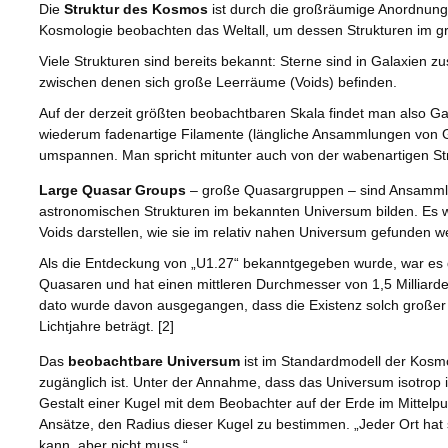
Die
Struktur des Kosmos
ist durch die großräumige Anordnung 
Kosmologie beobachten das Weltall, um dessen Strukturen im g
Viele Strukturen sind bereits bekannt: Sterne sind in Galaxie
zwischen denen sich große Leerräume (Voids) befinden.
Auf der derzeit größten beobachtbaren Skala findet man also G
wiederum fadenartige Filamente (längliche Ansammlungen von Gala
umspannen. Man spricht mitunter auch von der wabenartigen Str
Large Quasar Groups
– große Quasargruppen – sind Ansamml
astronomischen Strukturen im bekannten Universum bilden. Es
Voids darstellen, wie sie im relativ nahen Universum gefunden w
Als die Entdeckung von „U1.27“ bekanntgegeben wurde, war es d
Quasaren und hat einen mittleren Durchmesser von 1,5 Milliarde
dato wurde davon ausgegangen, dass die Existenz solch großer S
Lichtjahre beträgt. [2]
Das
beobachtbare Universum
ist im Standardmodell der Kosmo
zugänglich ist. Unter der Annahme, dass das Universum isotrop i
Gestalt einer Kugel mit dem Beobachter auf der Erde im Mittel
Ansätze, den Radius dieser Kugel zu bestimmen. „Jeder Ort hat
kann, aber nicht muss.“