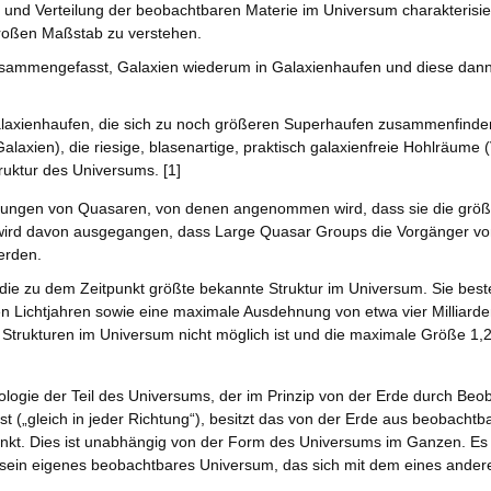
und Verteilung der beobachtbaren Materie im Universum charakterisie
roßen Maßstab zu verstehen.
n zusammengefasst, Galaxien wiederum in Galaxienhaufen und diese dan
alaxienhaufen, die sich zu noch größeren Superhaufen zusammenfinden
xien), die riesige, blasenartige, praktisch galaxienfreie Hohlräume (
uktur des Universums. [1]
ungen von Quasaren, von denen angenommen wird, dass sie die größ
 wird davon ausgegangen, dass Large Quasar Groups die Vorgänger v
erden.
ie zu dem Zeitpunkt größte bekannte Struktur im Universum. Sie best
n Lichtjahren sowie eine maximale Ausdehnung von etwa vier Milliarden
trukturen im Universum nicht möglich ist und die maximale Größe 1,2
logie der Teil des Universums, der im Prinzip von der Erde durch Beo
st („gleich in jeder Richtung“), besitzt das von der Erde aus beobacht
punkt. Dies ist unabhängig von der Form des Universums im Ganzen. Es
 sein eigenes beobachtbares Universum, das sich mit dem eines ande