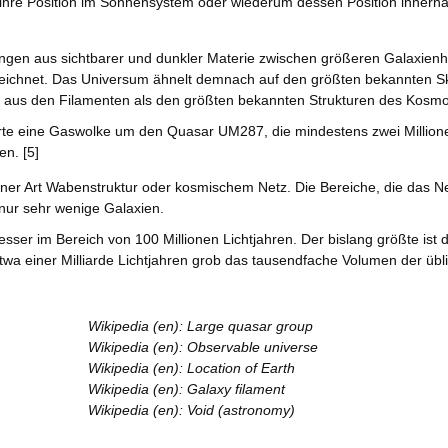
 ihre Position im Sonnensystem oder wiederum dessen Position innerha
ngen aus sichtbarer und dunkler Materie zwischen größeren Galaxien
eichnet. Das Universum ähnelt demnach auf den größten bekannten Sk
t aus den Filamenten als den größten bekannten Strukturen des Kosm
eferte eine Gaswolke um den Quasar UM287, die mindestens zwei Million
en. [5]
ner Art Wabenstruktur oder kosmischem Netz. Die Bereiche, die das N
 nur sehr wenige Galaxien.
ser im Bereich von 100 Millionen Lichtjahren. Der bislang größte ist 
wa einer Milliarde Lichtjahren grob das tausendfache Volumen der übli
Wikipedia (en): Large quasar group
Wikipedia (en): Observable universe
Wikipedia (en): Location of Earth
Wikipedia (en): Galaxy filament
Wikipedia (en): Void (astronomy)