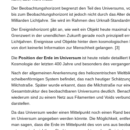
Der Beobachtungshorizont begrenzt den Teil des Universums, vo
bis zum Beobachtungshorizont ist jedoch nicht durch das Alter de
Milliarden Lichtjahre. Sie wird im Rahmen des Urknall-Standardmod
Der Ereignishorizont gibt an, wie weit ein Objekt heute maximal 
Grenzwert in der unendlichen Zukunft gerade noch prinzipiell err
Lichtjahren. Ereignisse und Objekte hinter dem kosmologische
von dort keinerlei Information zur Menschheit gelangen. [3]
Die
Position der Erde im Universum
ist heute relativ detaillie
Kosmologie der letzten 400 Jahre und besonders des vergangen
Nach der allgemeinen Anerkennung des heliozentrischen Weltbi
scheibenförmigen System befindet, das nach heutiger Schätzung
Milchstraße. Später wurde erkannt, dass die Milchstraße nur ein
Gesamtstruktur des beobachtbaren Universums deutlich. Benachb
wiederum sind zu einem Netz aus Filamenten und Voids verbund
darstellen.
Da das Universum weder einen Mittelpunkt noch einen Rand besitz
im Universum angegeben werden könnte. Die Möglichkeit, entfern
man sagen, dass die Erde im Mittelpunkt des von uns aus beoba