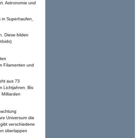
rt. Astronomie und
n in Superhaufen,
. Diese bilden
Voids)
ten
on Filamenten und
eht aus 73
 Lichtjahren. Bis
 Milliarden
bachtung
bare Universum die
 gibt verschiedene
ren überlappen