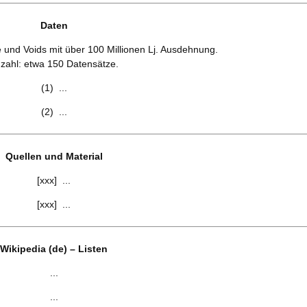
Daten
 und Voids mit über 100 Millionen Lj. Ausdehnung.
zahl: etwa 150 Datensätze.
(1) ...
(2) ...
Quellen und Material
[xxx] ...
[xxx] ...
Wikipedia (de) – Listen
...
...