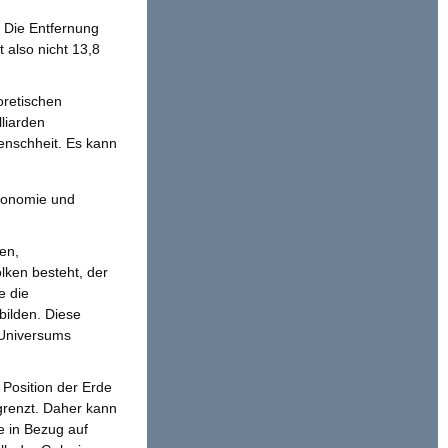
 Die Entfernung
 also nicht 13,8
oretischen
lliarden
enschheit. Es kann
stronomie und
en,
lken besteht, der
e die
bilden. Diese
 Universums
 Position der Erde
grenzt. Daher kann
e in Bezug auf