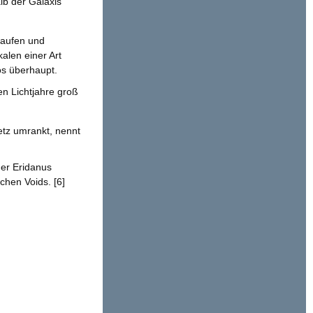
lb der Galaxis
haufen und
alen einer Art
os überhaupt.
en Lichtjahre groß
etz umrankt, nennt
der Eridanus
chen Voids. [6]