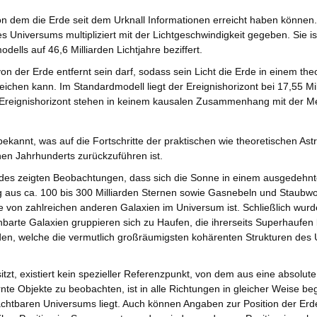
n dem die Erde seit dem Urknall Informationen erreicht haben können.
s Universums multipliziert mit der Lichtgeschwindigkeit gegeben. Sie ist
ells auf 46,6 Milliarden Lichtjahre beziffert.
von der Erde entfernt sein darf, sodass sein Licht die Erde in einem the
eichen kann. Im Standardmodell liegt der Ereignishorizont bei 17,55 Mi
n Ereignishorizont stehen in keinem kausalen Zusammenhang mit der M
rt bekannt, was auf die Fortschritte der praktischen wie theoretischen A
en Jahrhunderts zurückzuführen ist.
ldes zeigten Beobachtungen, dass sich die Sonne in einem ausgedehnt
 aus ca. 100 bis 300 Milliarden Sternen sowie Gasnebeln und Staubwo
e von zahlreichen anderen Galaxien im Universum ist. Schließlich wurd
arte Galaxien gruppieren sich zu Haufen, die ihrerseits Superhaufen 
en, welche die vermutlich großräumigsten kohärenten Strukturen des
t, existiert kein spezieller Referenzpunkt, von dem aus eine absolute
te Objekte zu beobachten, ist in alle Richtungen in gleicher Weise be
chtbaren Universums liegt. Auch können Angaben zur Position der Erd