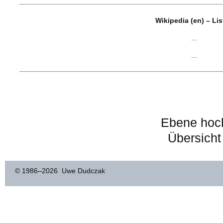
Wikipedia (en) – Li
...
...
Ebene hoc
Übersicht
© 1986–
2026 Uwe Dudczak