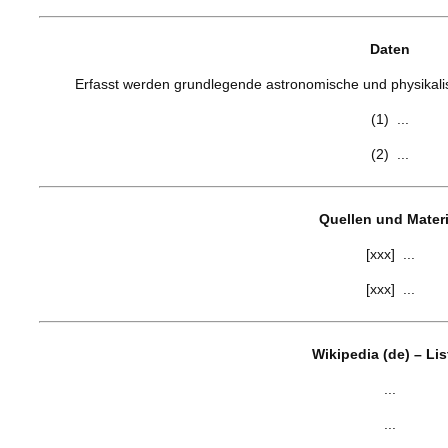
Daten
Erfasst werden grundlegende astronomische und physikalisc
(1) ...
(2) ...
Quellen und Materi
[xxx] ...
[xxx] ...
Wikipedia (de) – Li
...
...