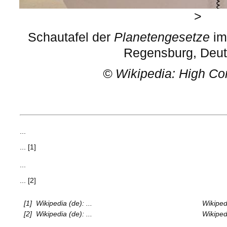
>
Schautafel der
Planetengesetze
i
Regensburg, Deut
©
Wikipedia: High Co
...
... [1]
...
... [2]
[1]
Wikipedia (de): ...
Wikipedi
[2]
Wikipedia (de): ...
Wikipedi