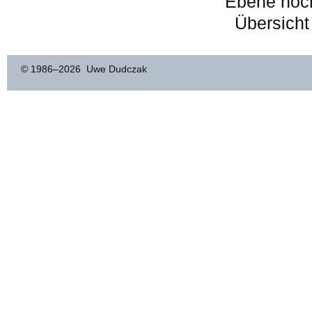
Ebene hoc
Übersicht
© 1986–
2026 Uwe Dudczak