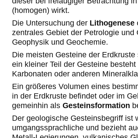
dieser bei freiäugiger Betrachtung in
(homogen) wirkt.
Die Untersuchung der
Lithogenese
zentrales Gebiet der Petrologie und
Geophysik und Geochemie.
Die meisten Gesteine der Erdkruste s
ein kleiner Teil der Gesteine besteh
Karbonaten oder anderen Mineralkla
Ein größeres Volumen eines bestimm
in der Erdkruste befindet oder im Gel
gemeinhin als
Gesteinsformation
be
Der geologische Gesteinsbegriff ist w
umgangssprachliche und bezieht auc
Metall-Legierungen, vulkanisches Gl