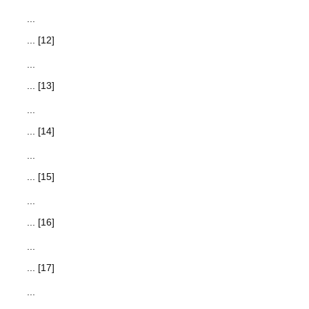
...
... [12]
...
... [13]
...
... [14]
...
... [15]
...
... [16]
...
... [17]
...