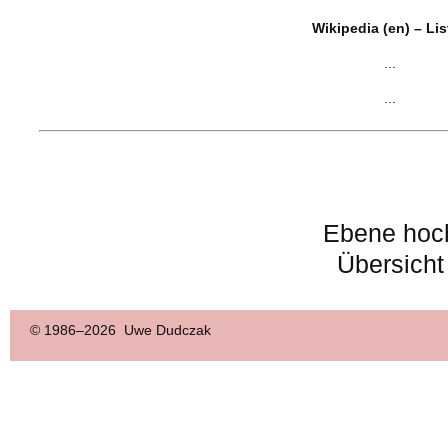
Wikipedia (en) – Li
...
...
Ebene hoc
Übersicht
© 1986–
2026 Uwe Dudczak