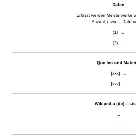
Daten
Erfasst werden Meisterwerke wel
Anzahl: etwa ... Datens
(1) ...
(2) ...
Quellen und Materi
[xxx] ...
[xxx] ...
Wikipedia (de) – Li
...
...