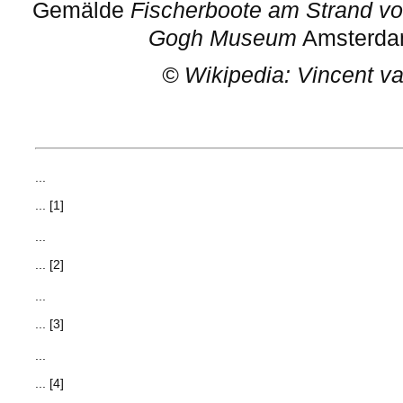
Gemälde
Fischerboote am Strand vo
Gogh Museum
Amsterdam
©
Wikipedia: Vincent v
...
... [1]
...
... [2]
...
... [3]
...
... [4]