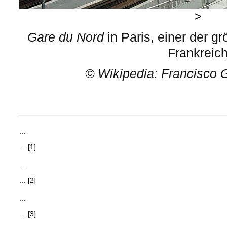
>
Gare du Nord
in Paris, einer der 
Frankreic
©
Wikipedia: Francisco 
...
... [1]
...
... [2]
...
... [3]