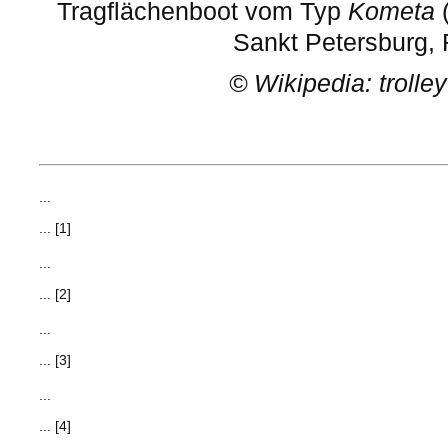
Tragflächenboot vom Typ
Kometa
(
Sankt Petersburg,
©
Wikipedia: trolle
...
... [1]
...
... [2]
...
... [3]
...
... [4]