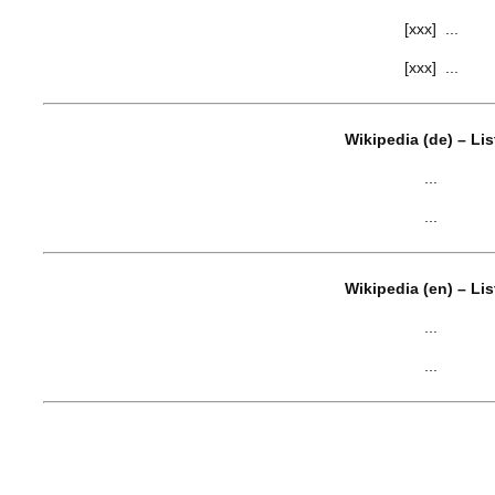
[xxx] ...
[xxx] ...
Wikipedia (de) – Li
...
...
Wikipedia (en) – Li
...
...