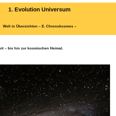
1. Evolution Universum
Welt in Übersichten – E. Chronokosmos –
t – bis hin zur kosmischen Heimat.