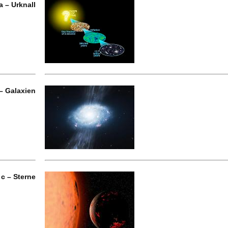
 – Urknall
– Galaxien
c – Sterne