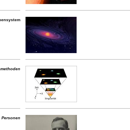
nensystem
smethoden
– Personen