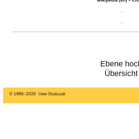
Wikipedia (en) – Li
...
...
Ebene hoc
Übersicht
© 1986–
2026 Uwe Dudczak