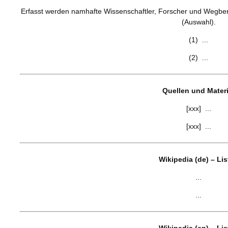
Erfasst werden namhafte Wissenschaftler, Forscher und Wegberei
(Auswahl).
(1) ...
(2) ...
Quellen und Materi
[xxx] ...
[xxx] ...
Wikipedia (de) – Li
...
...