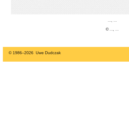
..., ...
© ..., ...
© 1986–
2026 Uwe Dudczak