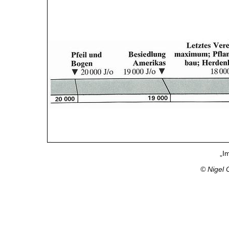
„I
© Nigel 