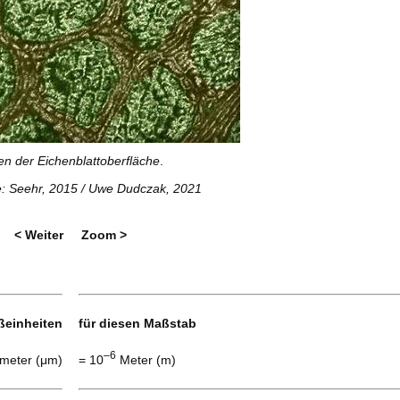
en der Eichenblattoberfläche
.
: Seehr, 2015
/ Uwe Dudczak, 2021
< Weiter
Zoom >
ßeinheiten
für diesen Maßstab
–6
meter (μm)
= 10
Meter (m)