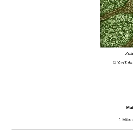
Zell
©
YouTube
Ma
0
1
1 Mikro