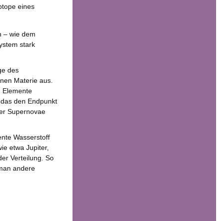
sotope eines
n – wie dem
ystem stark
ge des
nen Materie aus.
en Elemente
n, das den Endpunkt
der Supernovae
ente Wasserstoff
ie etwa Jupiter,
er Verteilung. So
t man andere