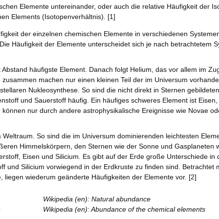
mischen Elemente untereinander, oder auch die relative Häufigkeit der I
n Elements (Isotopenverhältnis). [1]
äufigkeit der einzelnen chemischen Elemente in verschiedenen Systeme
e Häufigkeit der Elemente unterscheidet sich je nach betrachtetem S
it Abstand häufigste Element. Danach folgt Helium, das vor allem im Zu
te zusammen machen nur einen kleinen Teil der im Universum vorhande
stellaren Nukleosynthese. So sind die nicht direkt in Sternen gebildet
lenstoff und Sauerstoff häufig. Ein häufiges schweres Element ist Eise
te können nur durch andere astrophysikalische Ereignisse wie Novae o
im Weltraum. So sind die im Universum dominierenden leichtesten Elem
 größeren Himmelskörpern, den Sternen wie der Sonne und Gasplaneten w
toff, Eisen und Silicium. Es gibt auf der Erde große Unterschiede in d
off und Silicium vorwiegend in der Erdkruste zu finden sind. Betrachte
 liegen wiederum geänderte Häufigkeiten der Elemente vor. [2]
Wikipedia (en): Natural abundance
e
Wikipedia (en): Abundance of the chemical elements