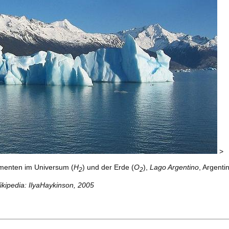
>
ementen im Universum (
H
) und der Erde (
O
),
Lago Argentino
, Argenti
2
2
ikipedia: IlyaHaykinson, 2005