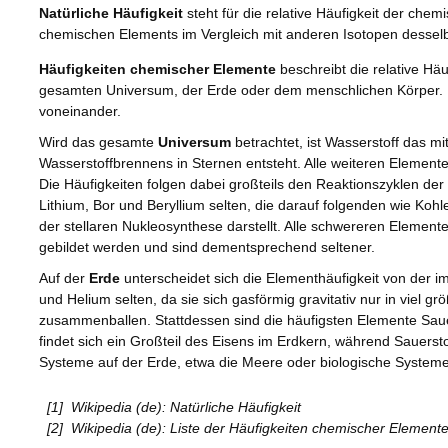
Natürliche Häufigkeit
steht für die relative Häufigkeit der che
chemischen Elements im Vergleich mit anderen Isotopen desselbe
Häufigkeiten chemischer Elemente
beschreibt die relative H
gesamten Universum, der Erde oder dem menschlichen Körper. Di
voneinander.
Wird das gesamte
Universum
betrachtet, ist Wasserstoff das m
Wasserstoffbrennens in Sternen entsteht. Alle weiteren Elemen
Die Häufigkeiten folgen dabei großteils den Reaktionszyklen der 
Lithium, Bor und Beryllium selten, die darauf folgenden wie Koh
der stellaren Nukleosynthese darstellt. Alle schwereren Elemen
gebildet werden und sind dementsprechend seltener.
Auf der
Erde
unterscheidet sich die Elementhäufigkeit von der 
und Helium selten, da sie sich gasförmig gravitativ nur in viel
zusammenballen. Stattdessen sind die häufigsten Elemente Sauers
findet sich ein Großteil des Eisens im Erdkern, während Sauerst
Systeme auf der Erde, etwa die Meere oder biologische Systeme,
[1]
Wikipedia (de): Natürliche Häufigkeit
[2]
Wikipedia (de): Liste der Häufigkeiten chemischer Element