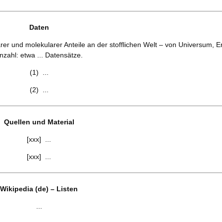
Daten
arer und molekularer Anteile an der stofflichen Welt – von Universum, 
nzahl: etwa ... Datensätze.
(1) ...
(2) ...
Quellen und Material
[xxx] ...
[xxx] ...
Wikipedia (de) – Listen
...