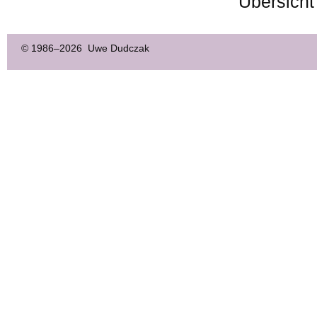
Übersicht
© 1986–
2026 Uwe Dudczak