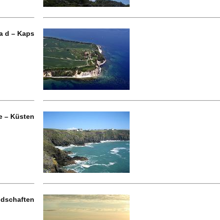
 d – Kaps
e – Küsten
ndschaften