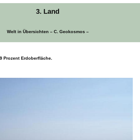
3. Land
Welt in Übersichten – C. Geokosmos –
9 Prozent Erdoberfläche.