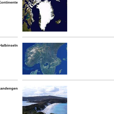
Kontinente
Halbinseln
Landengen