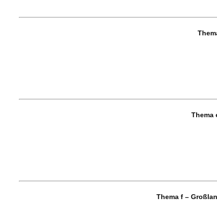
Thema
Thema 
Thema f – Großla