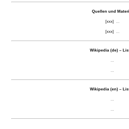
Quellen und Materi
[xxx] ...
[xxx] ...
Wikipedia (de) – Li
...
...
Wikipedia (en) – Li
...
...