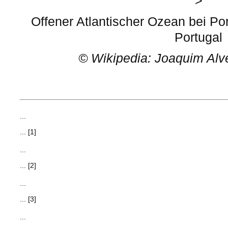
>
Offener Atlantischer Ozean bei P
Portugal
©
Wikipedia: Joaquim Alv
...
... [1]
...
... [2]
...
... [3]
...