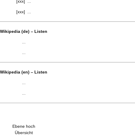
[xxx] ...
[xxx] ...
Wikipedia (de) – Listen
...
...
Wikipedia (en) – Listen
...
...
Ebene hoch
Übersicht