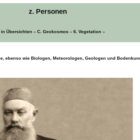
z. Personen
 in Übersichten – C. Geokosmos – 6. Vegetation –
e, ebenso wie Biologen, Meteorologen, Geologen und Bodenkund