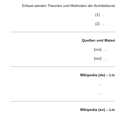
Erfasst werden Theorien und Methoden der Architekturwis
(1) ...
(2) ...
Quellen und Materi
[xxx] ...
[xxx] ...
Wikipedia (de) – Li
...
...
Wikipedia (en) – Li