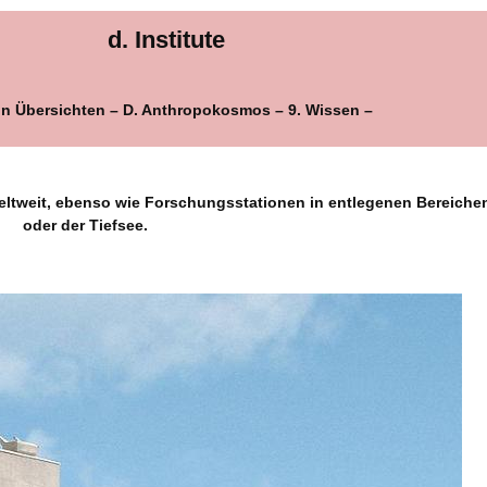
d. Institute
in Übersichten – D. Anthropokosmos – 9. Wissen –
tweit, ebenso wie Forschungsstationen in entlegenen Bereichen 
oder der Tiefsee.