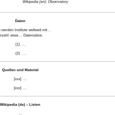
Wikipedia (en): Observatory
Daten
 werden Institute weltweit mit ...
nzahl: etwa ... Datensätze.
(1) ...
(2) ...
Quellen und Material
[xxx] ...
[xxx] ...
Wikipedia (de) – Listen
...