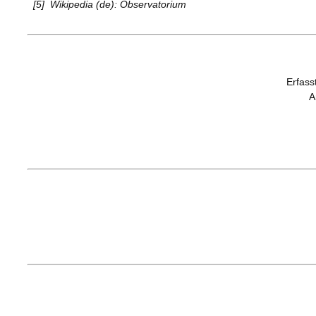
[5]
Wikipedia (de): Observatorium
Erfasst
A