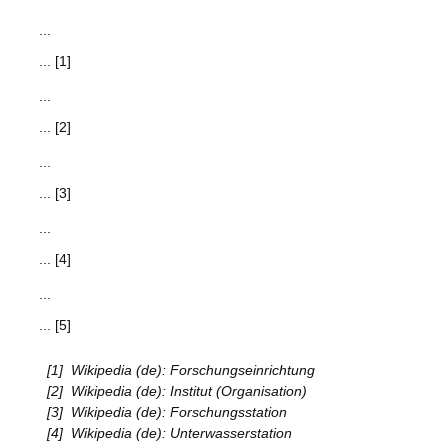
...
... [1]
...
... [2]
...
... [3]
...
... [4]
...
... [5]
[1]
Wikipedia (de): Forschungseinrichtung
[2]
Wikipedia (de): Institut (Organisation)
[3]
Wikipedia (de): Forschungsstation
[4]
Wikipedia (de): Unterwasserstation