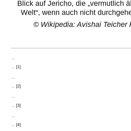
Blick auf Jericho, die „vermutlich 
Welt“, wenn auch nicht durchgehe
©
Wikipedia: Avishai Teicher P
...
... [1]
...
... [2]
...
... [3]
...
... [4]