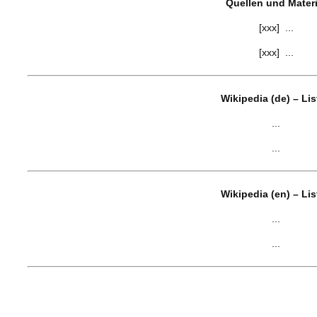
Quellen und Materi
[xxx] ...
[xxx] ...
Wikipedia (de) – Li
...
...
Wikipedia (en) – Li
...
...