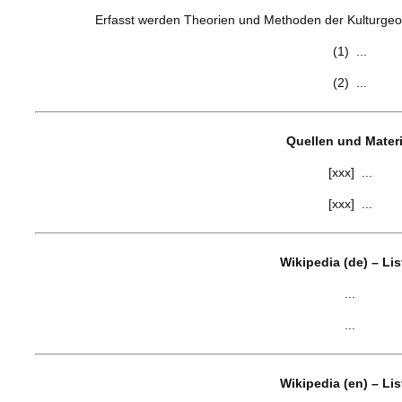
Erfasst werden Theorien und Methoden der Kulturgeogr
(1) ...
(2) ...
Quellen und Materi
[xxx] ...
[xxx] ...
Wikipedia (de) – Li
...
...
Wikipedia (en) – Li